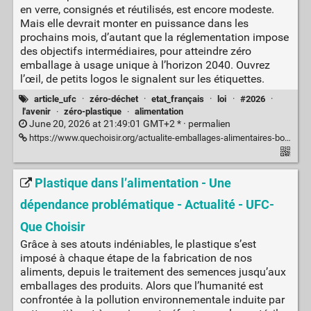
en verre, consignés et réutilisés, est encore modeste.
Mais elle devrait monter en puissance dans les
prochains mois, d’autant que la réglementation impose
des objectifs intermédiaires, pour atteindre zéro
emballage à usage unique à l’horizon 2040. Ouvrez
l’œil, de petits logos le signalent sur les étiquettes. ​​​​​​
article_ufc
·
zéro-déchet
·
etat_français
·
loi
·
#2026
·
l'avenir
·
zéro-plastique
·
alimentation
June 20, 2026 at 21:49:01 GMT+2 * ·
permalien
https://www.quechoisir.org/actualite-emballages-alimentaires-bocaux-et-bouteilles-en-verre-consignes-gagnent-du-terrain-n176986/
Plastique dans l’alimentation - Une
dépendance problématique - Actualité - UFC-
Que Choisir
Grâce à ses atouts indéniables, le plastique s’est
imposé à chaque étape de la fabrication de nos
aliments, depuis le traitement des semences jusqu’aux
emballages des produits. Alors que l’humanité est
confrontée à la pollution environnementale induite par