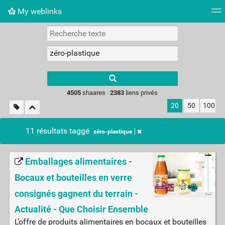
My weblinks
Nuage de tags
Mur d'images
Quotidien
Flux RS
Type 1 or more
characters for
results.
4505
shaares ·
2383
liens privés
20
50
100
11 résultats taggé
zéro-plastique
Emballages alimentaires -
Bocaux et bouteilles en verre
consignés gagnent du terrain -
Actualité - Que Choisir Ensemble
L’offre de produits alimentaires en bocaux et bouteilles