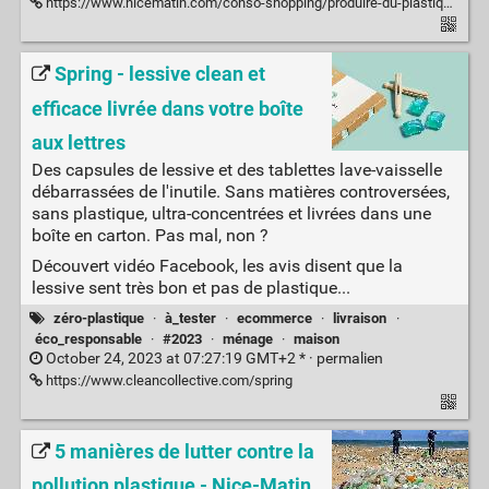
https://www.nicematin.com/conso-shopping/produire-du-plastique-cest-produire-du-danger-cette-scientifique-alerte-contre-limpact-deletere-de-nos-emballages-886104
Spring - lessive clean et
efficace livrée dans votre boîte
aux lettres
Des capsules de lessive et des tablettes lave-vaisselle
débarrassées de l'inutile. Sans matières controversées,
sans plastique, ultra-concentrées et livrées dans une
boîte en carton. Pas mal, non ?
Découvert vidéo Facebook, les avis disent que la
lessive sent très bon et pas de plastique...
zéro-plastique
·
à_tester
·
ecommerce
·
livraison
·
éco_responsable
·
#2023
·
ménage
·
maison
October 24, 2023 at 07:27:19 GMT+2 * ·
permalien
https://www.cleancollective.com/spring
5 manières de lutter contre la
pollution plastique - Nice-Matin