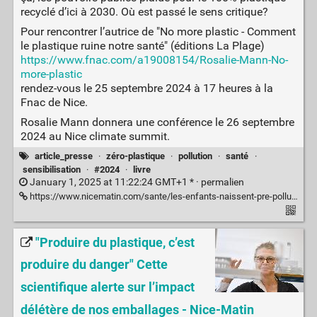
recyclé d’ici à 2030. Où est passé le sens critique?
Pour rencontrer l’autrice de "No more plastic - Comment
le plastique ruine notre santé" (éditions La Plage)
https://www.fnac.com/a19008154/Rosalie-Mann-No-
more-plastic
rendez-vous le 25 septembre 2024 à 17 heures à la
Fnac de Nice.
Rosalie Mann donnera une conférence le 26 septembre
2024 au Nice climate summit.
article_presse
·
zéro-plastique
·
pollution
·
santé
·
sensibilisation
·
#2024
·
livre
January 1, 2025 at 11:22:24 GMT+1 * ·
permalien
https://www.nicematin.com/sante/les-enfants-naissent-pre-pollues-aux-particules-de-plastique-cette-autrice-de-passage-a-nice-alerte-sur-les-ravages-du-plastique-et-propose-des-solutions-945882
"Produire du plastique, c’est
produire du danger" Cette
scientifique alerte sur l’impact
délétère de nos emballages - Nice-Matin