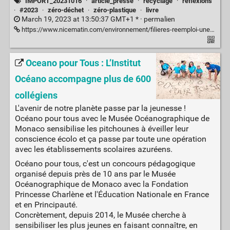
IMPORT_20231016
·
article_presse
·
recyclage
·
réflexions
·
#2023
·
zéro-déchet
·
zéro-plastique
·
livre
March 19, 2023 at 13:50:37 GMT+1 * ·
permalien
https://www.nicematin.com/environnement/filieres-reemploi-une-experte-decrypte-la-face-cachee-du-recyclage-et-donne-des-pistes-pour-agir-835292
Oceano pour Tous : L’Institut
Océano accompagne plus de 600
collégiens
L'avenir de notre planète passe par la jeunesse !
Océano pour tous avec le Musée Océanographique de
Monaco sensibilise les pitchounes à éveiller leur
conscience écolo et ça passe par toute une opération
avec les établissements scolaires azuréens.
Océano pour tous, c'est un concours pédagogique
organisé depuis près de 10 ans par le Musée
Océanographique de Monaco avec la Fondation
Princesse Charlène et l'Éducation Nationale en France
et en Principauté.
Concrètement, depuis 2014, le Musée cherche à
sensibiliser les plus jeunes en faisant connaître, en