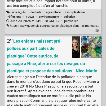
cette matière et à son impact néfaste pour la santé, il
est très compliqué de s’en affranchir.
article_ufc
·
déchets
·
agriculture
·
zéro-plastique
·
réflexions
·
#2025
·
environnement
·
pollution
June 20, 2025 at 14:19:18 GMT+2 * ·
permalien
https://www.quechoisir.org/actualite-plastique-dans-l-alimentation-une-dependance-problematique-n167596/
"Les enfants naissent pré-
pollués aux particules de
plastique" Cette autrice, de
passage à Nice, alerte sur les ravages du
plastique et propose des solutions - Nice-Matin
Alerter et agir sur l’étendue de la pollution plastique
dans le monde, c'est dans ce but-là que Rosalie Mann a
créé en 2018 No More Plastic, une association à but
non lucratif. Après avoir épluché de très nombreuses
études scientifiques sur ce matériau, elle publie No
more plastic - Comment le plastique ruine notre santé
et y alerte méthodiquement sur ce qui pourrait bien être