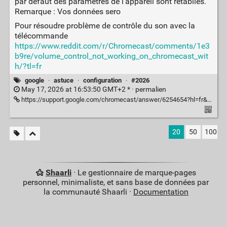
par défaut des paramètres de l'appareil sont rétablies.
Remarque : Vos données sero
Pour résoudre problème de contrôle du son avec la
télécommande
https://www.reddit.com/r/Chromecast/comments/1e3
b9re/volume_control_not_working_on_chromecast_wit
h/?tl=fr
google
·
astuce
·
configuration
·
#2026
May 17, 2026 at 16:53:50 GMT+2 * ·
permalien
https://support.google.com/chromecast/answer/6254654?hl=fr&co=GENIE.Platform%3DAndroid#zippy=%2Cchromecast-avec-google-tv
20
50
100
Shaarli
· Le gestionnaire de marque-pages
personnel, minimaliste, et sans base de données par
la communauté Shaarli ·
Documentation