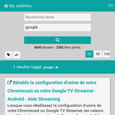
My weblinks
Nuage de tags
Mur d'images
Quotidien
Flux RS
Type 1 or more
characters for
results.
4500
shaares ·
2382
liens privés
20
50
100
1 résultat taggé
google
Rétablir la configuration d'usine de votre
Chromecast ou votre Google TV Streamer -
Android - Aide Streaming
Lorsque vous rétablissez la configuration d'usine de
votre Chromecast ou Google TV Streamer, les valeurs