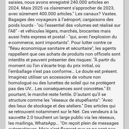
saisies, nous avons enregistré 240.000 articles en
2024. Mais 2025 va clairement s’approcher de 2023,
avec sûrement 400.000 articles." Les canaux? Vastes.
Bagages des voyageurs à l’aéroport, cargaisons des
poids lourds - "où l’essentiel des volumes est réalisé sur
l’A8" - et véhicules légers, marchés, brocantes mais
aussi frets express et postal - "qui, avec l’explosion du
e-commerce, sont importants". Pour lutter contre ce
"fléau économique sanitaire et sécuritaire", les agents
rappellent que ces achats de produits non officiels sont
interdits et peuvent présenter des risques: "À partir du
moment où l’on s’écarte trop du prix initial, où
l’emballage n’est pas conforme… Le doute est présent.
Imaginez utiliser un accessoire de voiture non
homologué ou des lunettes de soleil qui ne protègent
pas des UV… Les conséquences sont concrètes." Et
pourtant, le marché reste fertile. D’autant qu’il se
structure comme les "réseaux de stupéfiants": "Avec
des lieux de stockage et des ateliers." Des articles qui
se retrouvent notamment sur le Net. Ces vendeurs à la
sauvette 2.0 touchent un large public via les réseaux,
les mailings, WhatsApp… "On reçoit plein de messages
automatiques. Mais c’est flagrant que ce ne sont pas