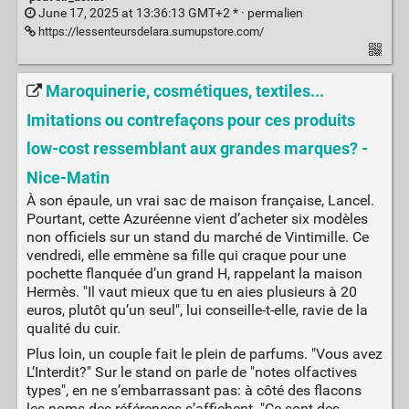
June 17, 2025 at 13:36:13 GMT+2 * ·
permalien
https://lessenteursdelara.sumupstore.com/
Maroquinerie, cosmétiques, textiles...
Imitations ou contrefaçons pour ces produits
low-cost ressemblant aux grandes marques? -
Nice-Matin
À son épaule, un vrai sac de maison française, Lancel.
Pourtant, cette Azuréenne vient d’acheter six modèles
non officiels sur un stand du marché de Vintimille. Ce
vendredi, elle emmène sa fille qui craque pour une
pochette flanquée d’un grand H, rappelant la maison
Hermès. "Il vaut mieux que tu en aies plusieurs à 20
euros, plutôt qu’un seul", lui conseille-t-elle, ravie de la
qualité du cuir.
Plus loin, un couple fait le plein de parfums. "Vous avez
L’Interdit?" Sur le stand on parle de "notes olfactives
types", en ne s’embarrassant pas: à côté des flacons
les noms des références s’affichent. "Ce sont des