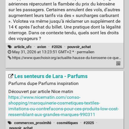
aériennes répercutent la flambée du prix du kérosène
sur les passagers. Certaines annulent des vols, d’autres
augmentent leurs tarifs via des « surcharges carburant
». Volotea va même jusqu’à réclamer un supplément de
14 € après l’achat du billet. Une pratique dont la légalité
interroge. Dans ce contexte tendu, quels sont les droits
des voyageurs ?
article_ufc
·
avion
·
#2026
·
pouvoir_achat
May 31, 2026 at 13:23:51 GMT+2 * ·
permalien
https://www.quechoisir.org/actualite-hausse-du-kerosene-ce-que-les-compagnies-aeriennes-ont-le-droit-ou-non-de-vous-imposer-n176274/
Les senteurs de Lara - Parfums
Parfums dupe Parfums inspiration
Découvert par article Nice matin
https://www.nicematin.com/conso-
shopping/maroquinerie-cosmetiques-textiles-
imitations-ou-contrefacons-pour-ces-produits-low-cost-
ressemblant-aux-grandes-marques-990311
commerces_proximité
·
cosmétiques
·
#2025
·
pouvoir_achat