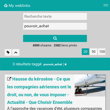
My weblinks
Nuage de tags
Mur d'images
Quotidien
Flux RS
Type 1 or more
characters for
results.
4500
shaares ·
2382
liens privés
20
50
100
3 résultats taggé
pouvoir_achat
Hausse du kérosène - Ce que
les compagnies aériennes ont le
droit, ou non, de vous imposer -
Actualité - Que Choisir Ensemble
À l’approche des vacances d’été, plusieurs compagnies