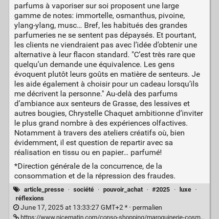
parfums à vaporiser sur soi proposent une large
gamme de notes: immortelle, osmanthus, pivoine,
ylang-ylang, musc… Bref, les habitués des grandes
parfumeries ne se sentent pas dépaysés. Et pourtant,
les clients ne viendraient pas avec l’idée d’obtenir une
alternative à leur flacon standard. "C’est très rare que
quelqu’un demande une équivalence. Les gens
évoquent plutôt leurs goûts en matière de senteurs. Je
les aide également à choisir pour un cadeau lorsqu’ils
me décrivent la personne." Au-delà des parfums
d’ambiance aux senteurs de Grasse, des lessives et
autres bougies, Chrystelle Chaquet ambitionne d’inviter
le plus grand nombre à des expériences olfactives.
Notamment à travers des ateliers créatifs où, bien
évidemment, il est question de repartir avec sa
réalisation en tissu ou en papier… parfumé!
*Direction générale de la concurrence, de la
consommation et de la répression des fraudes.
article_presse
·
société
·
pouvoir_achat
·
#2025
·
luxe
·
réflexions
June 17, 2025 at 13:33:27 GMT+2 * ·
permalien
https://www.nicematin.com/conso-shopping/maroquinerie-cosmetiques-textiles-imitations-ou-contrefacons-pour-ces-produits-low-cost-ressemblant-aux-grandes-marques-990311?t=1750159210