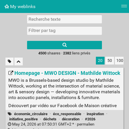
My weblinks
Nuage de tags
Mur d'images
Quotidien
Flux RS
Type 1 or more
characters for
results.
4500
shaares ·
2382
liens privés
20
50
100
Homepage - MWO DESIGN - Mathilde Wittock
MWO is a Brussels-based design studio by Mathilde
Wittock, working at the intersection of material science,
art & sensory design — developing innovative materials
into acoustic panels, installations & furniture.
Découvert par vidéo sur Facebook de Maison créative
économie_circulaire
·
éco_responsable
·
inspiration
·
initiative_positive
·
déchets
·
décoration
·
#2026
May 24, 2026 at 07:50:31 GMT+2 * ·
permalien