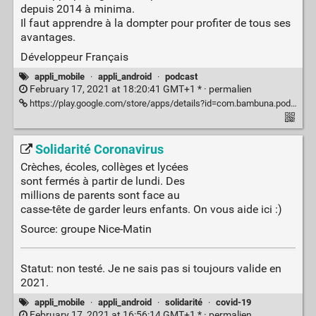
depuis 2014 à minima.
Il faut apprendre à la dompter pour profiter de tous ses
avantages.
Développeur Français
appli_mobile
·
appli_android
·
podcast
February 17, 2021 at 18:20:41 GMT+1 * ·
permalien
https://play.google.com/store/apps/details?id=com.bambuna.podcastaddict&hl=fr&gl=US
Solidarité Coronavirus
Crèches, écoles, collèges et lycées
sont fermés à partir de lundi. Des
millions de parents sont face au
casse-tête de garder leurs enfants. On vous aide ici :)
Source: groupe Nice-Matin
Statut: non testé. Je ne sais pas si toujours valide en
2021.
appli_mobile
·
appli_android
·
solidarité
·
covid-19
February 17, 2021 at 16:56:14 GMT+1 * ·
permalien