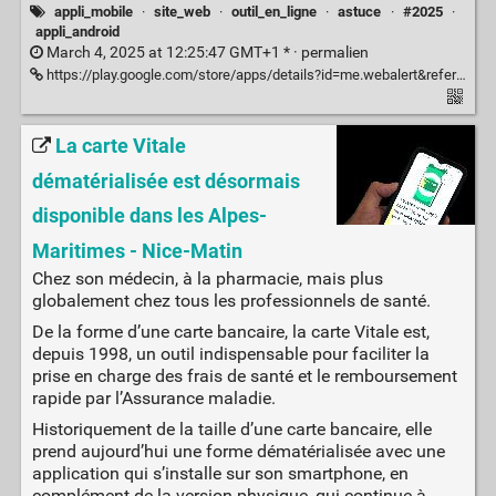
appli_mobile
·
site_web
·
outil_en_ligne
·
astuce
·
#2025
·
appli_android
March 4, 2025 at 12:25:47 GMT+1 * ·
permalien
https://play.google.com/store/apps/details?id=me.webalert&referrer=utm_source%3Dws
La carte Vitale
dématérialisée est désormais
disponible dans les Alpes-
Maritimes - Nice-Matin
Chez son médecin, à la pharmacie, mais plus
globalement chez tous les professionnels de santé.
De la forme d’une carte bancaire, la carte Vitale est,
depuis 1998, un outil indispensable pour faciliter la
prise en charge des frais de santé et le remboursement
rapide par l’Assurance maladie.
Historiquement de la taille d’une carte bancaire, elle
prend aujourd’hui une forme dématérialisée avec une
application qui s’installe sur son smartphone, en
complément de la version physique, qui continue à