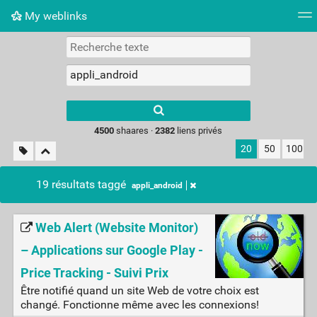
My weblinks
Nuage de tags
Mur d'images
Quotidien
Flux RS
Type 1 or more
characters for
results.
4500
shaares ·
2382
liens privés
20
50
100
19 résultats taggé
appli_android
Web Alert (Website Monitor)
– Applications sur Google Play -
Price Tracking - Suivi Prix
Être notifié quand un site Web de votre choix est
changé. Fonctionne même avec les connexions!