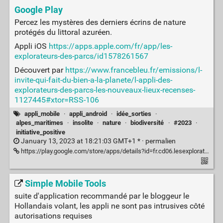
Google Play
Percez les mystères des derniers écrins de nature
protégés du littoral azuréen.
Appli iOS
https://apps.apple.com/fr/app/les-
explorateurs-des-parcs/id1578261567
Découvert par
https://www.francebleu.fr/emissions/l-
invite-qui-fait-du-bien-a-la-planete/l-appli-des-
explorateurs-des-parcs-les-nouveaux-lieux-recenses-
1127445#xtor=RSS-106
appli_mobile
·
appli_android
·
idée_sorties
·
alpes_maritimes
·
insolite
·
nature
·
biodiversité
·
#2023
·
initiative_positive
January 13, 2023 at 18:21:03 GMT+1 * ·
permalien
https://play.google.com/store/apps/details?id=fr.cd06.lesexplorateursdesparcs&hl=fr&gl=US&pli=1
Simple Mobile Tools
suite d'application recommandé par le bloggeur le
Hollandais volant, les appli ne sont pas intrusives côté
autorisations requises