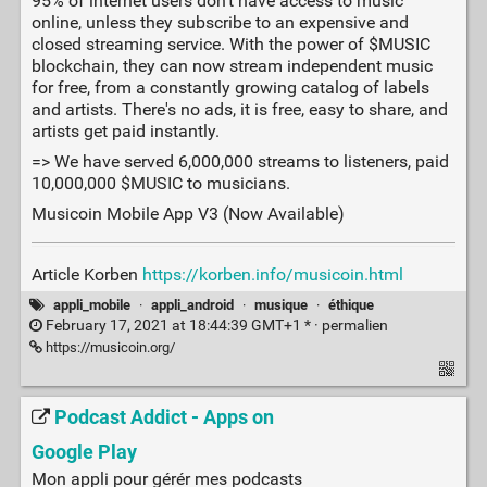
95% of internet users don't have access to music
online, unless they subscribe to an expensive and
closed streaming service. With the power of $MUSIC
blockchain, they can now stream independent music
for free, from a constantly growing catalog of labels
and artists. There's no ads, it is free, easy to share, and
artists get paid instantly.
=> We have served 6,000,000 streams to listeners, paid
10,000,000 $MUSIC to musicians.
Musicoin Mobile App V3 (Now Available)
Article Korben
https://korben.info/musicoin.html
appli_mobile
·
appli_android
·
musique
·
éthique
February 17, 2021 at 18:44:39 GMT+1 * ·
permalien
https://musicoin.org/
Podcast Addict - Apps on
Google Play
Mon appli pour gérér mes podcasts