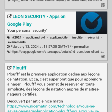
https://www.nicematin.com/sante/l-appli-carte-vitale-pour-l-avoir-toujours-avec-soi-938075
LEON SECURITY - Apps on
Google Play
Your personal security'
#2024
·
appli_android
·
appli_mobile
·
insolite
·
sécurité
·
évènements
February 13, 2024 at 18:57:30 GMT+1 * ·
permalien
https://play.google.com/store/apps/details?id=com.leon_client_app
Ploufff
Ploufff est la première application dédiée aux leçons
de natation. Et ça, c'est super pratique pour apprendre
à nager ! Ploufff vous permet de réserver, en toute
simplicité, des leçons de natation auprès de maîtres-
nageurs certifiés.
Découvert par article nice matin
https://www.nicematin.com/technologie/vous-ne-
savez-pas-nager-lapplication-ploufff-vous-trouve-un-