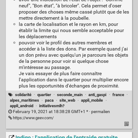
neuf", "Bon état", "à bricoler". Cela permet d'oser
proposer des choses même cassé plutôt que de les
mettre directement à la poubelle.
la carte de localisation et le rayon en km, pour
établir la limite qui nous semble acceptable pour
les déplacements
pouvoir voir le profil des autres membres et
accéder à la liste des dons. Par exemple quand j'ai
un don prévu avec quelqu'un je parcours les objets
de la personne pour voir si quelque chose
m'intéresse au passage.
Je vais essayer de plus faire connaître
l'application dans le quartier pour multiplier encore
plus les opportunités d'échanges de proximité.
solidarité
·
quartier
·
seconde_main
·
anti_gaspi
·
france
·
alpes_maritimes
·
paca
·
site_web
·
appli_mobile
·
appli_android
·
initiativesmlh?
February 19, 2021 at 18:38:28 GMT+1 * ·
permalien
https://www.geev.com/
Indigo : l'application de l'entraide gratuite