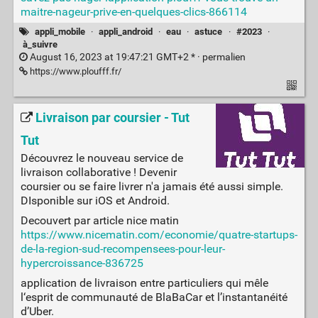
maitre-nageur-prive-en-quelques-clics-866114
appli_mobile
·
appli_android
·
eau
·
astuce
·
#2023
·
à_suivre
August 16, 2023 at 19:47:21 GMT+2 * ·
permalien
https://www.ploufff.fr/
Livraison par coursier - Tut
Tut
Découvrez le nouveau service de
livraison collaborative ! Devenir
coursier ou se faire livrer n'a jamais été aussi simple.
DIsponible sur iOS et Android.
Decouvert par article nice matin
https://www.nicematin.com/economie/quatre-startups-
de-la-region-sud-recompensees-pour-leur-
hypercroissance-836725
application de livraison entre particuliers qui mêle
l‘esprit de communauté de BlaBaCar et l’instantanéité
d’Uber.