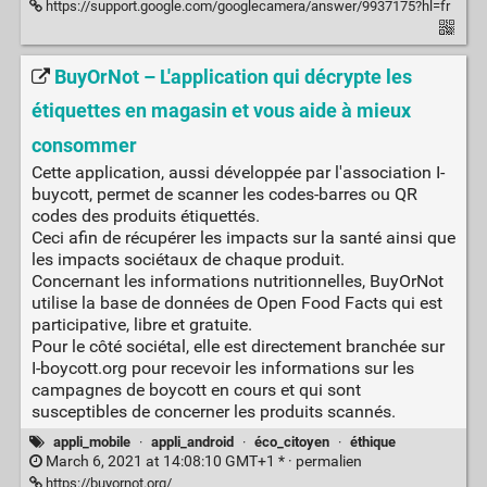
https://support.google.com/googlecamera/answer/9937175?hl=fr
BuyOrNot – L'application qui décrypte les
étiquettes en magasin et vous aide à mieux
consommer
Cette application, aussi développée par l'association I-
buycott, permet de scanner les codes-barres ou QR
codes des produits étiquettés.
Ceci afin de récupérer les impacts sur la santé ainsi que
les impacts sociétaux de chaque produit.
Concernant les informations nutritionnelles, BuyOrNot
utilise la base de données de Open Food Facts qui est
participative, libre et gratuite.
Pour le côté sociétal, elle est directement branchée sur
I-boycott.org pour recevoir les informations sur les
campagnes de boycott en cours et qui sont
susceptibles de concerner les produits scannés.
appli_mobile
·
appli_android
·
éco_citoyen
·
éthique
March 6, 2021 at 14:08:10 GMT+1 * ·
permalien
https://buyornot.org/