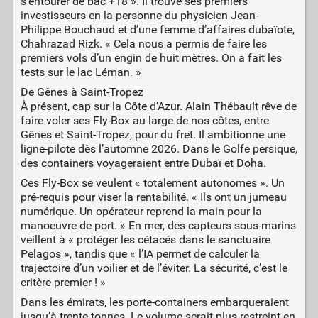
s’entourer de bac +18 ». Il trouve ses premiers
investisseurs en la personne du physicien Jean-
Philippe Bouchaud et d’une femme d’affaires dubaïote,
Chahrazad Rizk. « Cela nous a permis de faire les
premiers vols d’un engin de huit mètres. On a fait les
tests sur le lac Léman. »
De Gênes à Saint-Tropez
À présent, cap sur la Côte d’Azur. Alain Thébault rêve de
faire voler ses Fly-Box au large de nos côtes, entre
Gênes et Saint-Tropez, pour du fret. Il ambitionne une
ligne-pilote dès l’automne 2026. Dans le Golfe persique,
des containers voyageraient entre Dubaï et Doha.
Ces Fly-Box se veulent « totalement autonomes ». Un
pré-requis pour viser la rentabilité. « Ils ont un jumeau
numérique. Un opérateur reprend la main pour la
manoeuvre de port. » En mer, des capteurs sous-marins
veillent à « protéger les cétacés dans le sanctuaire
Pelagos », tandis que « l’IA permet de calculer la
trajectoire d’un voilier et de l’éviter. La sécurité, c’est le
critère premier ! »
Dans les émirats, les porte-containers embarqueraient
jusqu’à trente tonnes. Le volume serait plus restreint en