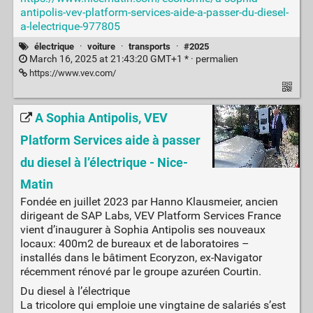
antipolis-vev-platform-services-aide-a-passer-du-diesel-
a-lelectrique-977805
électrique
·
voiture
·
transports
·
#2025
March 16, 2025 at 21:43:20 GMT+1 * ·
permalien
https://www.vev.com/
A Sophia Antipolis, VEV
Platform Services aide à passer
du diesel à l’électrique - Nice-
Matin
Fondée en juillet 2023 par Hanno Klausmeier, ancien
dirigeant de SAP Labs, VEV Platform Services France
vient d’inaugurer à Sophia Antipolis ses nouveaux
locaux: 400m2 de bureaux et de laboratoires –
installés dans le bâtiment Ecoryzon, ex-Navigator
récemment rénové par le groupe azuréen Courtin.
Du diesel à l’électrique
La tricolore qui emploie une vingtaine de salariés s’est