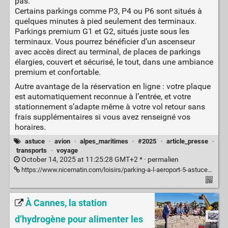
pas.
Certains parkings comme P3, P4 ou P6 sont situés à
quelques minutes à pied seulement des terminaux.
Parkings premium G1 et G2, situés juste sous les
terminaux. Vous pourrez bénéficier d’un ascenseur
avec accès direct au terminal, de places de parkings
élargies, couvert et sécurisé, le tout, dans une ambiance
premium et confortable.
Autre avantage de la réservation en ligne : votre plaque
est automatiquement reconnue à l’entrée, et votre
stationnement s’adapte même à votre vol retour sans
frais supplémentaires si vous avez renseigné vos
horaires.
astuce
·
avion
·
alpes_maritimes
·
#2025
·
article_presse
·
transports
·
voyage
October 14, 2025 at 11:25:28 GMT+2 * ·
permalien
https://www.nicematin.com/loisirs/parking-a-l-aeroport-5-astuces-pour-preparer-vos-prochaines-vacances-sereinement-10651638
À Cannes, la station
d’hydrogène pour alimenter les