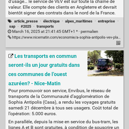
d’usage… le service de VEV est sur toute la chaîne de
valeur. Elle compte des clients en Angleterre et devrait
bientôt signer des contrats dans le nord de la France.
article_presse
·
électrique
·
alpes_maritimes
·
entreprise
·
sap
·
#2025
·
transports
March 16, 2025 at 21:41:45 GMT+1 * ·
permalien
https://www.nicematin.com/economie/a-sophia-antipolis-vev-platform-services-aide-a-passer-du-diesel-a-lelectrique-977805
Les transports en commun
seront-ils un jour gratuits dans
ces communes de l’ouest
azuréen? - Nice-Matin
Pour promouvoir son service, Envibus, le réseau de
transports de la Communauté d’agglomération de
Sophia Antipolis (Casa), a rendu les voyages gratuits
samedi 21 décembre à tous ses usagers. Coût total de
l’opération: 5.000 euros.
En parallèle, depuis la mise en service du bus-tram, les
lignes A et B sont gratuites, à condition de souscrire un