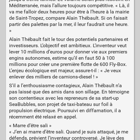
Méditerranée, mais l’allure toujours compétitive. « Là, il
va me falloir deux heures pour être à l’heure à la mairie
de Saint-Tropez, compare Alain Thébault. Si on faisait
partir des palettes par la mer, il leur faudrait une heure.
»
Alain Thébault fait le tour des potentiels partenaires et
investisseurs. L’objectif est ambitieux. L’inventeur veut
lever 10 millions d’euros pour donner vie aux premiers
engins autonomes, estime qu’il en faut 50 à 100
millions pour créer une première flotte de 600 Fly-Box.
L’enjeu écologique est majeur, assure-t-il : « Je veux
enlever des milliers de camions-diesel ! »
S’il a l’enthousiasme contagieux, Alain Thébault n’a
pas laissé que des amis dans son sillage. En témoigne
son contentieux avec les repreneurs de sa start-up
SeaBubbles, son projet de taxi-bateau sur foil à
propulsion électrique. Poursuivi en diffamation, il a
récemment été relaxé en appel.
« Marre d’être sali »
« J’en ai marre d’être sali. Quand je suis attaqué, je me
défends, prévient l’inventeur controversé. Je lève des