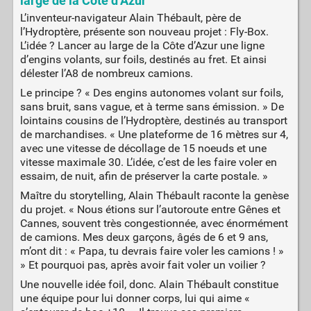
large de la Côte d’Azur
L’inventeur-navigateur Alain Thébault, père de
l’Hydroptère, présente son nouveau projet : Fly-Box.
L’idée ? Lancer au large de la Côte d’Azur une ligne
d’engins volants, sur foils, destinés au fret. Et ainsi
délester l’A8 de nombreux camions.
Le principe ? « Des engins autonomes volant sur foils,
sans bruit, sans vague, et à terme sans émission. » De
lointains cousins de l’Hydroptère, destinés au transport
de marchandises. « Une plateforme de 16 mètres sur 4,
avec une vitesse de décollage de 15 noeuds et une
vitesse maximale 30. L’idée, c’est de les faire voler en
essaim, de nuit, afin de préserver la carte postale. »
Maître du storytelling, Alain Thébault raconte la genèse
du projet. « Nous étions sur l’autoroute entre Gênes et
Cannes, souvent très congestionnée, avec énormément
de camions. Mes deux garçons, âgés de 6 et 9 ans,
m’ont dit : « Papa, tu devrais faire voler les camions ! »
» Et pourquoi pas, après avoir fait voler un voilier ?
Une nouvelle idée foil, donc. Alain Thébault constitue
une équipe pour lui donner corps, lui qui aime «