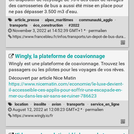
des carrosseries de bus a aussi été mise en place pour
ne pas dépasser 3.500 m3 d'eau.
article_presse
·
alpes_maritimes
·
communauté_agglo
·
transports
·
éco_construction
·
#2022
November 3, 2022 at 14:52:39 GMT+1 * ·
permalien
https://www.francebleu.fr/infos/transports/un-depot-de-bus-durable-inaugure-a-antibes-1667397740
Wingly, la plateforme de coavionnage
Wingly est une plateforme de coavionnage. Trouvez les
passagers ou les pilotes pour les voyages de vos rêves.
Découvert par article Nice Matin
https://www.nicematin.com/economie/le-luxe-devient-
il-accesseible-ces-applis-pour-soffrir-une-escapade-en-
mer-ou-dans-les-air-sans-se-ruiner-786623
location
·
insolite
·
avion
·
transports
·
service_en_ligne
August 12, 2022 at 12:08:23 GMT+2 * ·
permalien
https://www.wingly.io/fr