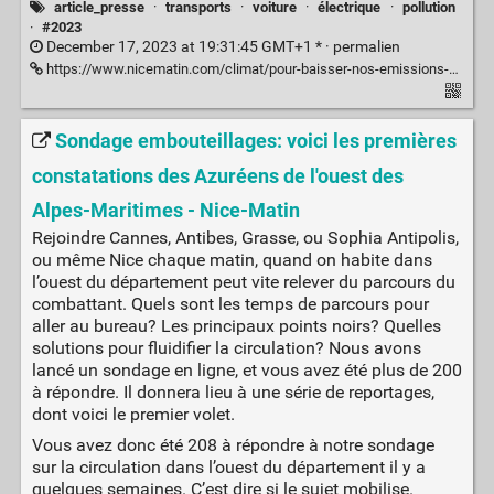
article_presse
·
transports
·
voiture
·
électrique
·
pollution
·
#2023
December 17, 2023 at 19:31:45 GMT+1 * ·
permalien
https://www.nicematin.com/climat/pour-baisser-nos-emissions-de-co2-un-parc-automobile-100-electrique-est-il-vraiment-la-solution-890411
Sondage embouteillages: voici les premières
constatations des Azuréens de l'ouest des
Alpes-Maritimes - Nice-Matin
Rejoindre Cannes, Antibes, Grasse, ou Sophia Antipolis,
ou même Nice chaque matin, quand on habite dans
l’ouest du département peut vite relever du parcours du
combattant. Quels sont les temps de parcours pour
aller au bureau? Les principaux points noirs? Quelles
solutions pour fluidifier la circulation? Nous avons
lancé un sondage en ligne, et vous avez été plus de 200
à répondre. Il donnera lieu à une série de reportages,
dont voici le premier volet.
Vous avez donc été 208 à répondre à notre sondage
sur la circulation dans l’ouest du département il y a
quelques semaines. C’est dire si le sujet mobilise.