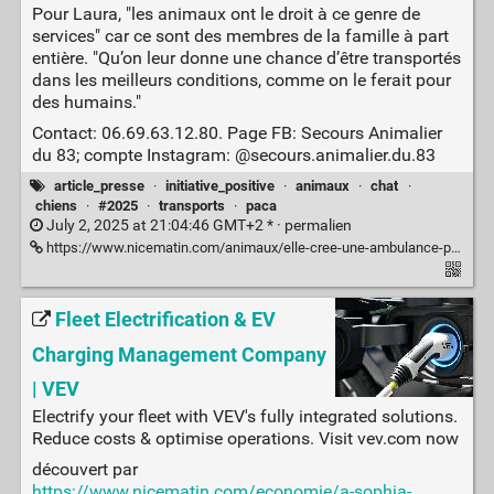
Pour Laura, "les animaux ont le droit à ce genre de
services" car ce sont des membres de la famille à part
entière. "Qu’on leur donne une chance d’être transportés
dans les meilleurs conditions, comme on le ferait pour
des humains."
Contact: 06.69.63.12.80. Page FB: Secours Animalier
du 83; compte Instagram: @secours.animalier.du.83
article_presse
·
initiative_positive
·
animaux
·
chat
·
chiens
·
#2025
·
transports
·
paca
July 2, 2025 at 21:04:46 GMT+2 * ·
permalien
https://www.nicematin.com/animaux/elle-cree-une-ambulance-pour-animaux-dans-le-var-pour-aider-les-proprietaires-de-chiens-et-de-chats-992534
Fleet Electrification & EV
Charging Management Company
| VEV
Electrify your fleet with VEV's fully integrated solutions.
Reduce costs & optimise operations. Visit vev.com now
découvert par
https://www.nicematin.com/economie/a-sophia-