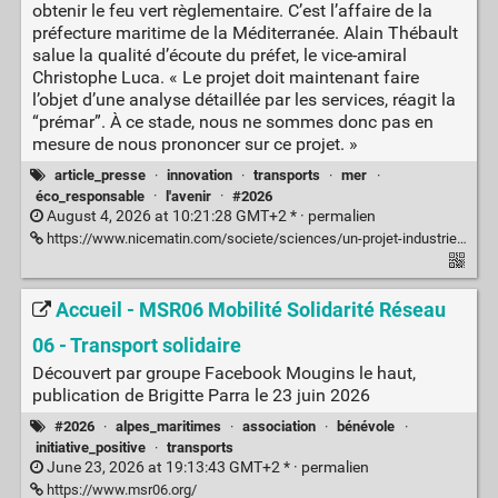
obtenir le feu vert règlementaire. C’est l’affaire de la
préfecture maritime de la Méditerranée. Alain Thébault
salue la qualité d’écoute du préfet, le vice-amiral
Christophe Luca. « Le projet doit maintenant faire
l’objet d’une analyse détaillée par les services, réagit la
“prémar”. À ce stade, nous ne sommes donc pas en
mesure de nous prononcer sur ce projet. »
article_presse
·
innovation
·
transports
·
mer
·
éco_responsable
·
l'avenir
·
#2026
August 4, 2026 at 10:21:28 GMT+2 * ·
permalien
https://www.nicematin.com/societe/sciences/un-projet-industriel-pharaonique-apres-l-hydroptere-cet-inventeur-navigateur-veut-faire-voler-les-marchandises-au-large-de-la-cote-d-azur-10689500
Accueil - MSR06 Mobilité Solidarité Réseau
06 - Transport solidaire
Découvert par groupe Facebook Mougins le haut,
publication de Brigitte Parra le 23 juin 2026
#2026
·
alpes_maritimes
·
association
·
bénévole
·
initiative_positive
·
transports
June 23, 2026 at 19:13:43 GMT+2 * ·
permalien
https://www.msr06.org/