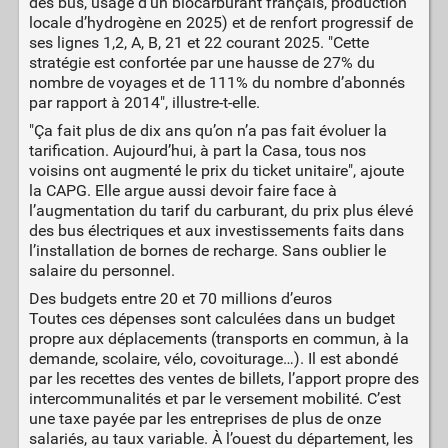
des bus, usage d’un biocarburant français, production
locale d’hydrogène en 2025) et de renfort progressif de
ses lignes 1,2, A, B, 21 et 22 courant 2025. "Cette
stratégie est confortée par une hausse de 27% du
nombre de voyages et de 111% du nombre d’abonnés
par rapport à 2014", illustre-t-elle.
"Ça fait plus de dix ans qu’on n’a pas fait évoluer la
tarification. Aujourd’hui, à part la Casa, tous nos
voisins ont augmenté le prix du ticket unitaire", ajoute
la CAPG. Elle argue aussi devoir faire face à
l’augmentation du tarif du carburant, du prix plus élevé
des bus électriques et aux investissements faits dans
l’installation de bornes de recharge. Sans oublier le
salaire du personnel.
Des budgets entre 20 et 70 millions d’euros
Toutes ces dépenses sont calculées dans un budget
propre aux déplacements (transports en commun, à la
demande, scolaire, vélo, covoiturage…). Il est abondé
par les recettes des ventes de billets, l’apport propre des
intercommunalités et par le versement mobilité. C’est
une taxe payée par les entreprises de plus de onze
salariés, au taux variable. À l’ouest du département, les