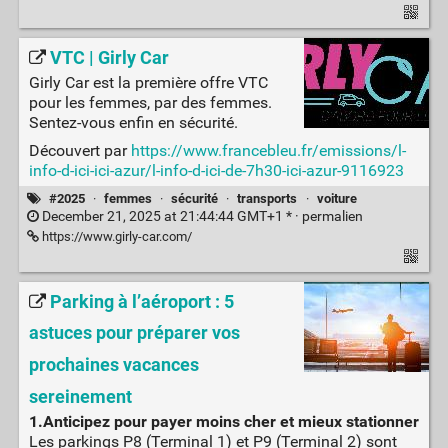
VTC | Girly Car
Girly Car est la première offre VTC
pour les femmes, par des femmes.
Sentez-vous enfin en sécurité.
Découvert par
https://www.francebleu.fr/emissions/l-
info-d-ici-ici-azur/l-info-d-ici-de-7h30-ici-azur-9116923
#2025
·
femmes
·
sécurité
·
transports
·
voiture
December 21, 2025 at 21:44:44 GMT+1 * ·
permalien
https://www.girly-car.com/
Parking à l’aéroport : 5
astuces pour préparer vos
prochaines vacances
sereinement
1.Anticipez pour payer moins cher et mieux stationner
Les parkings P8 (Terminal 1) et P9 (Terminal 2) sont