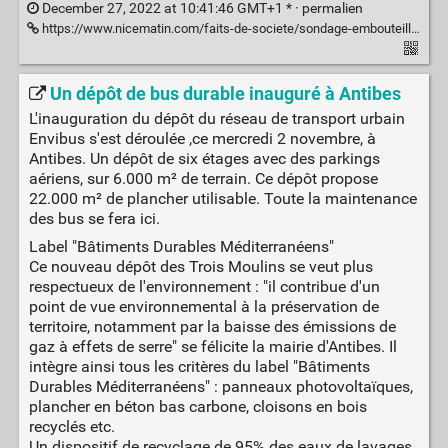
December 27, 2022 at 10:41:46 GMT+1 * ·
permalien
https://www.nicematin.com/faits-de-societe/sondage-embouteillages-voici-les-premieres-constatations-des-azureens-de-louest-des-alpes-maritimes-817022
Un dépôt de bus durable inauguré à Antibes
L'inauguration du dépôt du réseau de transport urbain
Envibus s'est déroulée ,ce mercredi 2 novembre, à
Antibes. Un dépôt de six étages avec des parkings
aériens, sur 6.000 m² de terrain. Ce dépôt propose
22.000 m² de plancher utilisable. Toute la maintenance
des bus se fera ici.
Label "Bâtiments Durables Méditerranéens"
Ce nouveau dépôt des Trois Moulins se veut plus
respectueux de l'environnement : "il contribue d'un
point de vue environnemental à la préservation de
territoire, notamment par la baisse des émissions de
gaz à effets de serre" se félicite la mairie d'Antibes. Il
intègre ainsi tous les critères du label "Bâtiments
Durables Méditerranéens" : panneaux photovoltaïques,
plancher en béton bas carbone, cloisons en bois
recyclés etc.
Un dispositif de recyclage de 95% des eaux de lavages