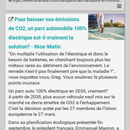
https://www.nicematin.com/transports/les-transports-en-commun-seront-ils-un-jour-gratuits-dans-ces-communes-de-l-ouest-azureen--968537
Pour baisser nos émissions
de CO2, un parc automobile 100%
électrique est-il vraiment la
solution? - Nice-Matin
"On multiplie l'utilisation de l'électrique et donc le
besoin de batteries, en cherchant toujours plus les
métaux rares au détriment de l'environnement. Le
remède n'est-il pas finalement pire que la maladie ?",
vous inquiétez-vous, Greg. Vous soulevez là plusieurs
points cruciaux.
Un parc auto 100% électrique en 2035, vraiment?
A partir de 2035, plus aucun véhicule neuf mis sur le
marché ne devra émettre de CO2 à l’échappement.
C’est la décision actée par les 27 membres de l’Union
européenne le 27 mars.
Dans sa planification écologique présentée fin
septembre, le président français, Emmanuel Macron, a