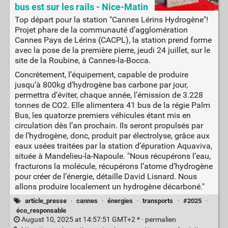
bus est sur les rails - Nice-Matin
Top départ pour la station "Cannes Lérins Hydrogène"!
Projet phare de la communauté d’agglomération
Cannes Pays de Lérins (CACPL), la station prend forme
avec la pose de la première pierre, jeudi 24 juillet, sur le
site de la Roubine, à Cannes-la-Bocca.
Concrètement, l’équipement, capable de produire
jusqu’à 800kg d’hydrogène bas carbone par jour,
permettra d’éviter, chaque année, l’émission de 3.228
tonnes de CO2. Elle alimentera 41 bus de la régie Palm
Bus, les quatorze premiers véhicules étant mis en
circulation dès l’an prochain. Ils seront propulsés par
de l’hydrogène, donc, produit par électrolyse, grâce aux
eaux usées traitées par la station d’épuration Aquaviva,
située à Mandelieu-la-Napoule. "Nous récupérons l’eau,
fracturons la molécule, récupérons l’atome d’hydrogène
pour créer de l’énergie, détaille David Lisnard. Nous
allons produire localement un hydrogène décarboné."
article_presse
·
cannes
·
énergies
·
transports
·
#2025
·
éco_responsable
August 10, 2025 at 14:57:51 GMT+2 * ·
permalien