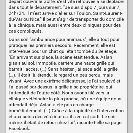
départ couvrir le Golfe, s’est vite retrouvée à se déplacer
dans tout le département. "Je suis dispo 7 jours sur 7,
24h/24. Il m’est arrivé d’aller sur Toulon, Saint-Laurent-
du-Var ou Nice." Il peut s’agir de transporter du domicile
à la clinique, mais aussi entre deux cliniques pour des
cas compliqués.
Dans son "ambulance pour animaux", elle a tout pour
pratiquer les premiers secours. Récemment, elle est
intervenue pour un chat qui était tombé du 3e étage.
"En arrivant sur place, la scène était tendue. Aslan
gisait au sol, immobile, derrière une haute grille qui
barrait l'accès. (…) Sans hésiter, j'ai escaladé la grille
(…). Il était là, étendu, le regard un peu perdu, mais
vivant. Avec une extrême délicatesse, je l'ai soulevé et
l'ai passé par-dessus la grille à sa propriétaire, qui
l'attendait de l'autre côté. Nous avons filé vers la
clinique vétérinaire la plus proche, où une équipe nous
attendait déjà. Aslan a été pris en charge
immédiatement. (…) Grâce à la rapidité de l'intervention
et aux soins des vétérinaires, il s'en est sorti. Le soir
même, il était de retour chez lui", raconte-t-elle sa page
Facebook.