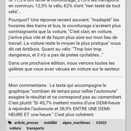
en commun, 12,5% le vélo, 62% n’ont "rien testé de tout
cela"...
Pourquoi? Une réponse revient souvent: "Inadapté" les
horaires des trains et bus, le covoiturage s’avèrent plus
contraignants que la voiture, "C’est clair, en voiture,
j’arrive plus vite et de façon plus sûre sur mon lieu de
travail. La voiture reste le moyen le plus pratique" nous
dit cet Antibois. Quant au vélo: "Trop loin trop
dangereux, et il n’y a pas de pistes cyclables…"
Dans une prochaine édition, nous verrons toutes les
galères que vous avez vécues en voiture sur le secteur.
Mon commentaire : Le texte qui accompagne le
graphique "combien de temps pour rallier l'autoroute"
exagère le résultat et ne correspond pas au camembert.
C'est plutôt "Si 45,7% mettent moins d’une DEMI-heure
à rejoindre l’autoroute et 38,9% ENTRE UNE DEMI-
HEURE ET une heure." C'est plus cohérent.
article_presse
·
mobilité
·
alpes_maritimes
·
#2022
·
voiture
·
transports