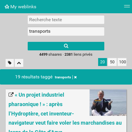
My weblinks
Nuage de tags
Mur d'images
Quotidien
Flux RS
Type 1 or more
characters for
results.
4499
shaares ·
2381
liens privés
20
50
100
19 résultats taggé
transports
« Un projet industriel
pharaonique ! » : après
l’Hydroptère, cet inventeur-
navigateur veut faire voler les marchandises au