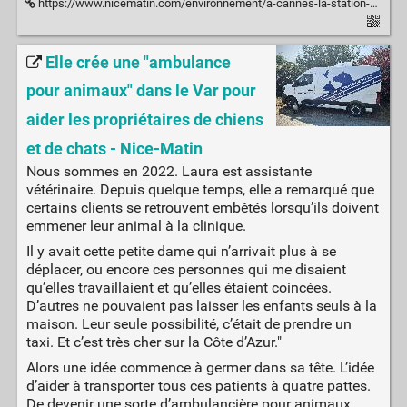
https://www.nicematin.com/environnement/a-cannes-la-station-d-hydrogene-pour-alimenter-les-bus-est-sur-les-rails-996617
Elle crée une "ambulance
pour animaux" dans le Var pour
aider les propriétaires de chiens
et de chats - Nice-Matin
Nous sommes en 2022. Laura est assistante
vétérinaire. Depuis quelque temps, elle a remarqué que
certains clients se retrouvent embêtés lorsqu’ils doivent
emmener leur animal à la clinique.
Il y avait cette petite dame qui n’arrivait plus à se
déplacer, ou encore ces personnes qui me disaient
qu’elles travaillaient et qu’elles étaient coincées.
D’autres ne pouvaient pas laisser les enfants seuls à la
maison. Leur seule possibilité, c’était de prendre un
taxi. Et c’est très cher sur la Côte d’Azur."
Alors une idée commence à germer dans sa tête. L’idée
d’aider à transporter tous ces patients à quatre pattes.
De devenir une sorte d’ambulancière pour animaux.