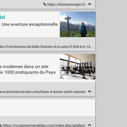
https://horsesinergia.fr/
ici
. Une aventure exceptionnelle
-histoire-d-ici-azur/3-034-km-14-parcs-naturels-4-mois-de-marche-l-hexatrek-le-defi-fou-d-un-retraite-azureen-6154600
es modernes dans un site
 de 1000 pratiquants du Pays
ww.avironstcassien.com/base-d-aviron-saint-cassien
https://rccannesmandelieu.com/index.php/adultes/