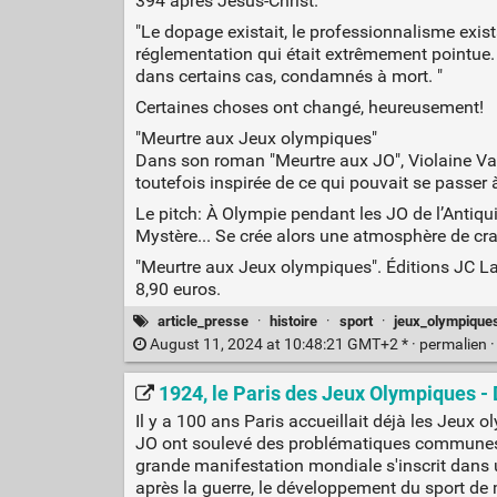
394 après Jésus-Christ. "
"Le dopage existait, le professionnalisme existait
réglementation qui était extrêmement pointue. Il 
dans certains cas, condamnés à mort. "
Certaines choses ont changé, heureusement!
"Meurtre aux Jeux olympiques"
Dans son roman "Meurtre aux JO", Violaine Vanoy
toutefois inspirée de ce qui pouvait se passer à 
Le pitch: À Olympie pendant les JO de l’Antiqui
Mystère... Se crée alors une atmosphère de crai
"Meurtre aux Jeux olympiques". Éditions JC La
8,90 euros.
article_presse
·
histoire
·
sport
·
jeux_olympique
August 11, 2024 at 10:48:21 GMT+2 * ·
permalien
1924, le Paris des Jeux Olympiques -
Il y a 100 ans Paris accueillait déjà les Jeux o
JO ont soulevé des problématiques communes à 
grande manifestation mondiale s'inscrit dans un 
après la guerre, le développement du sport de 