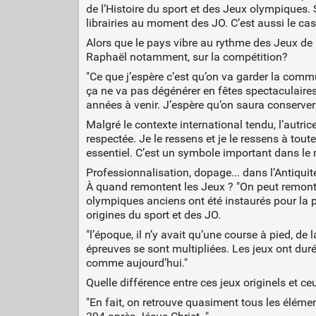
de l’Histoire du sport et des Jeux olympiques.
librairies au moment des JO. C’est aussi le ca
Alors que le pays vibre au rythme des Jeux de Pa
Raphaël notamment, sur la compétition?
"Ce que j’espère c’est qu’on va garder la communi
ça ne va pas dégénérer en fêtes spectaculaire
années à venir. J’espère qu’on saura conserver 
Malgré le contexte international tendu, l’autric
respectée. Je le ressens et je le ressens à to
essentiel. C’est un symbole important dans le 
Professionnalisation, dopage... dans l’Antiquit
À quand remontent les Jeux ? "On peut remonter
olympiques anciens ont été instaurés pour la p
origines du sport et des JO.
"l’époque, il n’y avait qu’une course à pied, d
épreuves se sont multipliées. Les jeux ont duré
comme aujourd’hui."
Quelle différence entre ces jeux originels et ce
"En fait, on retrouve quasiment tous les élémen