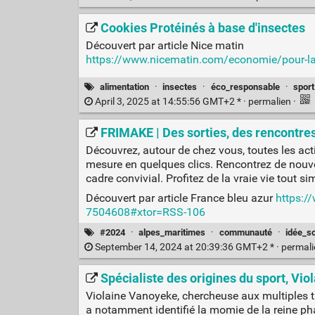
Cookies Protéinés à base d'insectes
Découvert par article Nice matin
https://www.nicematin.com/economie/pour-la-g
alimentation
·
insectes
·
éco_responsable
·
sport
April 3, 2025 at 14:55:56 GMT+2 * ·
permalien
·
FRIMAKE | Des sorties, des rencontres 
Découvrez, autour de chez vous, toutes les acti
mesure en quelques clics. Rencontrez de nouvel
cadre convivial. Profitez de la vraie vie tout s
Découvert par article France bleu azur
https://
7504608#xtor=RSS-106
#2024
·
alpes_maritimes
·
communauté
·
idée_so
September 14, 2024 at 20:39:36 GMT+2 * ·
permal
Spécialiste des origines du sport, Vio
Violaine Vanoyeke, chercheuse aux multiples t
a notamment identifié la momie de la reine phar