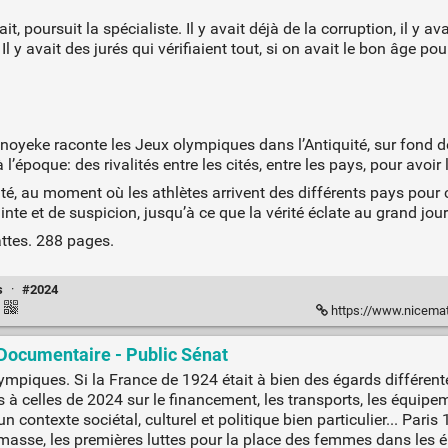
, poursuit la spécialiste. Il y avait déjà de la corruption, il y ava
y avait des jurés qui vérifiaient tout, si on avait le bon âge pour 
eke raconte les Jeux olympiques dans l’Antiquité, sur fond de thri
l’époque: des rivalités entre les cités, entre les pays, pour avoir
té, au moment où les athlètes arrivent des différents pays pour c
nte et de suspicion, jusqu’à ce que la vérité éclate au grand jour
ttes. 288 pages.
s
·
#2024
·
https://www.nicematin.com/culture
 Documentaire - Public Sénat
lympiques. Si la France de 1924 était à bien des égards différente
celles de 2024 sur le financement, les transports, les équipeme
contexte sociétal, culturel et politique bien particulier... Paris 
masse, les premières luttes pour la place des femmes dans les ép