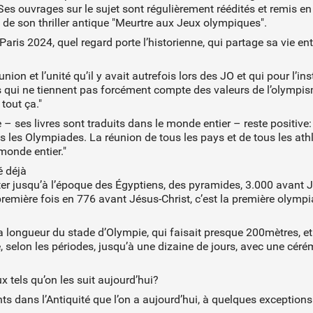
 Ses ouvrages sur le sujet sont régulièrement réédités et remis e
s de son thriller antique "Meurtre aux Jeux olympiques".
ris 2024, quel regard porte l’historienne, qui partage sa vie entr
on et l’unité qu’il y avait autrefois lors des JO et qui pour l’ins
s qui ne tiennent pas forcément compte des valeurs de l’olympism
tout ça."
e – ses livres sont traduits dans le monde entier – reste positive:
utes les Olympiades. La réunion de tous les pays et de tous les
monde entier."
é déjà
 jusqu’à l’époque des Égyptiens, des pyramides, 3.000 avant Jés
remière fois en 776 avant Jésus-Christ, c’est la première olympi
e la longueur du stade d’Olympie, qui faisait presque 200mètres, e
, selon les périodes, jusqu’à une dizaine de jours, avec une céré
ux tels qu’on les suit aujourd’hui?
ts dans l’Antiquité que l’on a aujourd’hui, à quelques exceptions