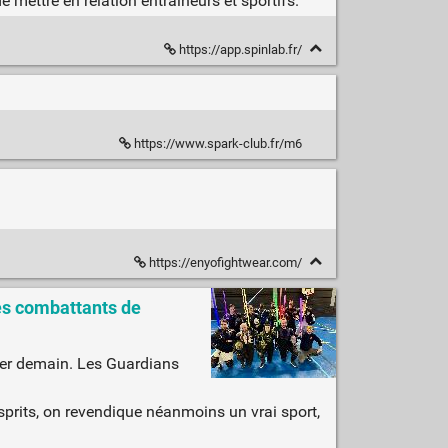
de mettre en relation entraîneurs et sportifs.
https://app.spinlab.fr/
https://www.spark-club.fr/m6
https://enyofightwear.com/
ces combattants de
ser demain. Les Guardians
sprits, on revendique néanmoins un vrai sport,