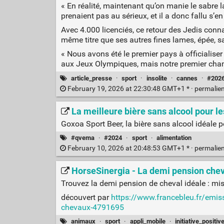
« En réalité, maintenant qu’on manie le sabre 
prenaient pas au sérieux, et il a donc fallu s’en
Avec 4.000 licenciés, ce retour des Jedis conna
même titre que ses autres fines lames, épée, sa
« Nous avons été le premier pays à officialiser 
aux Jeux Olympiques, mais notre premier champ
article_presse
·
sport
·
insolite
·
cannes
·
#202
February 19, 2026 at 22:30:48 GMT+1 * ·
permalie
La meilleure bière sans alcool pour le
Goxoa Sport Beer, la bière sans alcool idéale po
#qvema
·
#2024
·
sport
·
alimentation
February 10, 2026 at 20:48:53 GMT+1 * ·
permalie
HorseSinergia - La demi pension chev
Trouvez la demi pension de cheval idéale : mise
découvert par
https://www.francebleu.fr/emissi
chevaux-4791695
animaux
·
sport
·
appli_mobile
·
initiative_positiv