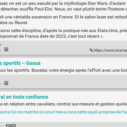
laser, on est un peu saoulé par la mythologie Star Wars, d’auta
 détacher, souffle Paul-Eloi. Nous, on veut plutôt écrire l’histoire 
ît une véritable ascension en France. Et le sabre laser est ratta
bre ou fleuret.
ainsi cette discipline, d’après la pratique née aux États-Unis, pr
ionnat de France date de 2023, c’est tout récent ».
6
n
·
https://www.nicematin.com/sports/maintenant-qu-on-manie-le-sabre-laser
s sportifs – Goxoa
ur les sportifs. Boostez votre énergie après l’effort avec une boi
n
·
al en toute confiance
 en relation entre cavaliers, contrat sur-mesure et gestion quoti
ons/ici-ca-marche-ici-azur/nee-a-nice-cette-appli-propose-de-fai
e
·
#2025