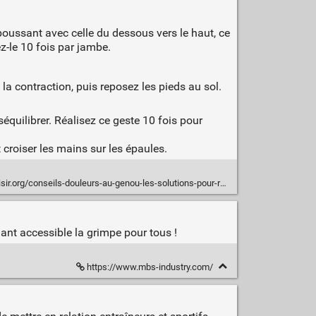
poussant avec celle du dessous vers le haut, ce
ez-le 10 fois par jambe.
la contraction, puis reposez les pieds au sol.
quilibrer. Réalisez ce geste 10 fois pour
 croiser les mains sur les épaules.
/conseils-douleurs-au-genou-les-solutions-pour-rester-actif-n176442/
nt accessible la grimpe pour tous !
https://www.mbs-industry.com/