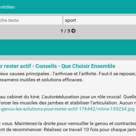
otidien
1 / 3
r rester actif - Conseils - Que Choisir Ensemble
 causes principales : l’arthrose et l’arthrite. Faut-il se reposer
, examens inutiles et solutions efficaces.
 cabinet du kiné. L’autorééducation joue un rôle crucial. Quelle 
orcer les muscles des jambes et stabiliser l’articulation. Aucun 
-genou-les-solutions-pour-rester-actif-176442/inline-159234.jpg
vous. Maintenez-la droite pour verrouiller le genou et contracte
ant de recommencer. Réalisez ce travail 10 fois pour chaque jam