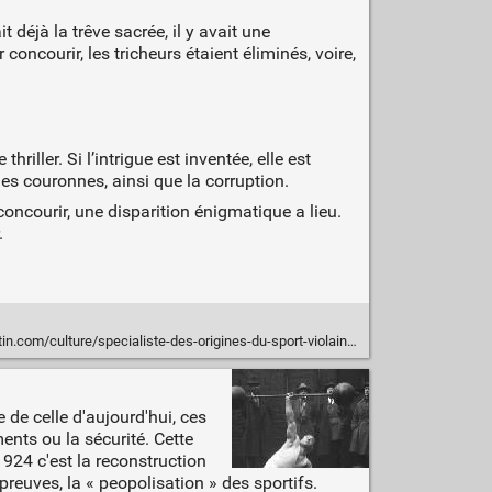
it déjà la trêve sacrée, il y avait une
concourir, les tricheurs étaient éliminés, voire,
ller. Si l’intrigue est inventée, elle est
 les couronnes, ainsi que la corruption.
oncourir, une disparition énigmatique a lieu.
.
/specialiste-des-origines-du-sport-violaine-vanoyeke-raconte-les-jo-de-l-antiquite-937448
 de celle d'aujourd'hui, ces
nts ou la sécurité. Cette
1924 c'est la reconstruction
reuves, la « peopolisation » des sportifs.