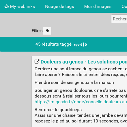
My weblinks
Nuage de tags
Mur d'images
Qu
Filtres
45 résultats taggé
sport
Douleurs au genou - Les solutions pou
Derrière une souffrance du genou se cachent deux
faire opérer ? Faisons le tri entre idées reçues
Prendre soin de ses genoux à la maison
Soulager un genou douloureux ne s’arrête pas au
dessous sont à réaliser tous les jours pour renf
https://im.qccdn.fr/node/conseils-douleurs-au
Renforcer le quadriceps
Assis sur une chaise, tendez une jambe devant 
reposez le pied au sol durant 10 secondes, av