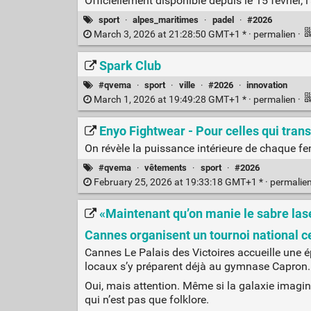
Officiellement disponible depuis le 15 février, l
sport
·
alpes_maritimes
·
padel
·
#2026
March 3, 2026 at 21:28:50 GMT+1 * ·
permalien
·
Spark Club
#qvema
·
sport
·
ville
·
#2026
·
innovation
March 1, 2026 at 19:49:28 GMT+1 * ·
permalien
·
Enyo Fightwear - Pour celles qui tran
On révèle la puissance intérieure de chaque fe
#qvema
·
vêtements
·
sport
·
#2026
February 25, 2026 at 19:33:18 GMT+1 * ·
permalie
«Maintenant qu’on manie le sabre lase
Cannes organisent un tournoi national 
Cannes Le Palais des Victoires accueille une 
locaux s’y préparent déjà au gymnase Capron. 
Oui, mais attention. Même si la galaxie imagin
qui n’est pas que folklore.