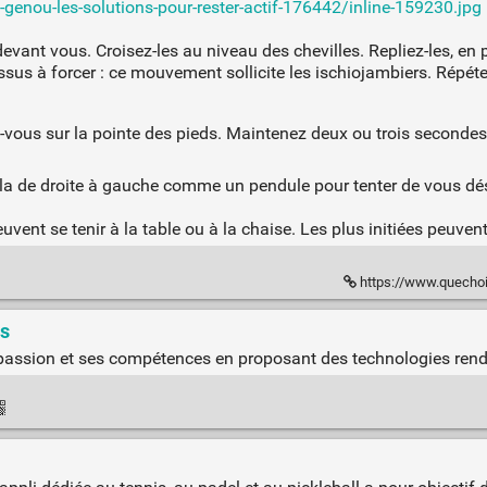
-genou-les-solutions-pour-rester-actif-176442/inline-159230.jpg
evant vous. Croisez-les au niveau des chevilles. Repliez-les, en 
dessus à forcer : ce mouvement sollicite les ischiojambiers. Répét
-vous sur la pointe des pieds. Maintenez deux ou trois secondes 
la de droite à gauche comme un pendule pour tenter de vous désé
vent se tenir à la table ou à la chaise. Les plus initiées peuvent
https://www.quechoisir.org
us
passion et ses compétences en proposant des technologies renda