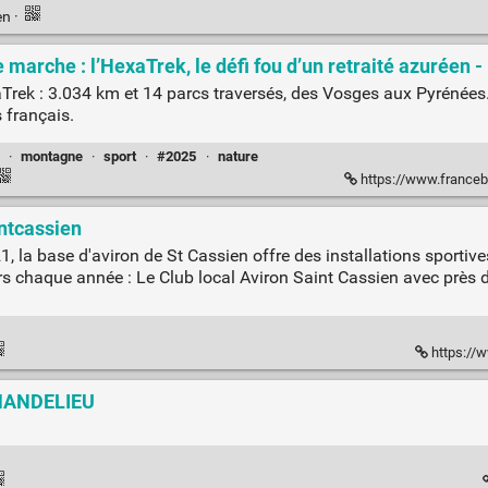
en
·
marche : l’HexaTrek, le défi fou d’un retraité azuréen - 
aTrek : 3.034 km et 14 parcs traversés, des Vosges aux Pyrénées
 français.
·
montagne
·
sport
·
#2025
·
nature
https://www.francebleu.fr/emissions/la-belle
ntcassien
la base d'aviron de St Cassien offre des installations sportiv
rs chaque année : Le Club local Aviron Saint Cassien avec près
https://w
MANDELIEU