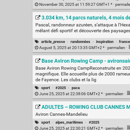
November 30, 2025 at 11:59:27 GMT+1 * ·
permali
3.034 km, 14 parcs naturels, 4 mois de 
Pascal, randonneur azuréen, s’attaque à l’Hex
mêlant défi sportif et découverte des paysages
article_presse
·
randonnées
·
inspiration
·
france
August 5, 2025 at 20:13:35 GMT+2 * ·
permalien
·
Base Aviron Rowing Camp - avironsai
Base Aviron Rowing CampReconstruite en 2021, 
magnifique. Elle accueille plus de 2000 rameu
de Fayence. Les clubs et la lig
sport
·
#2025
·
paca
June 25, 2025 at 22:38:06 GMT+2 * ·
permalien
·
ADULTES – ROWING CLUB CANNES 
Aviron Cannes-Mandelieu
sport
·
alpes_maritimes
·
#2025
June 25, 2025 at 22:30:21 GMT+2 * ·
permalien
·