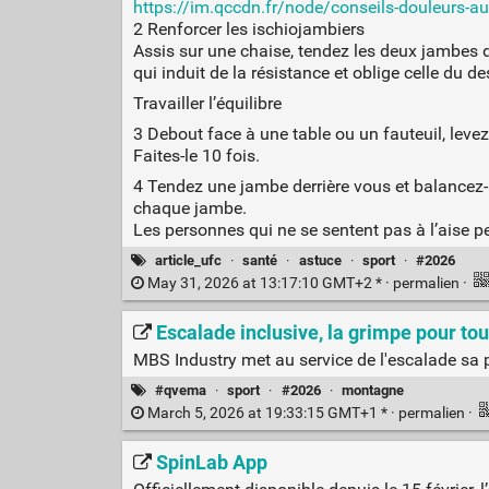
https://im.qccdn.fr/node/conseils-douleurs-au
2 Renforcer les ischiojambiers
Assis sur une chaise, tendez les deux jambes d
qui induit de la résistance et oblige celle du 
Travailler l’équilibre
3 Debout face à une table ou un fauteuil, levez
Faites-le 10 fois.
4 Tendez une jambe derrière vous et balancez-
chaque jambe.
Les personnes qui ne se sentent pas à l’aise peu
article_ufc
·
santé
·
astuce
·
sport
·
#2026
May 31, 2026 at 13:17:10 GMT+2 * ·
permalien
·
Escalade inclusive, la grimpe pour to
MBS Industry met au service de l'escalade sa 
#qvema
·
sport
·
#2026
·
montagne
March 5, 2026 at 19:33:15 GMT+1 * ·
permalien
·
SpinLab App