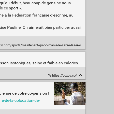
nt qu’au début, beaucoup de gens ne nous
de ce sport ».
ché à la Fédération française d’escrime, au
écise Pauline. On aimerait bien participer aussi
-on-est-un-peu-saoule-par-la-mythologie-star-wars-ces-combattants-de-cannes-organisent-un-tournoi-national-ce-dimanche-a-cannes-meme-sans-star-wars-ils-s-escriment-au-sabre-laser-10669045
sson isotoniques, saine et faible en calories.
https://goxoa.co/
dienne de votre co-pension !
re-de-la-colocation-de-