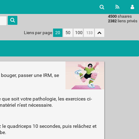
4500
shaares
Type 1 or
2382
liens privés
more
characters
Liens par page
20
50
100
for
results.
, bouger, passer une IRM, se
que soit votre pathologie, les exercices ci-
matériel n’est nécessaire.
z le quadriceps 10 secondes, puis relâchez et
be.