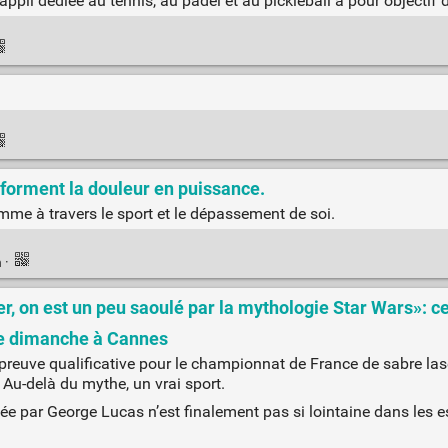
’appli dédiée au tennis, au padel et au pickleball a pour objectif 
sforment la douleur en puissance.
mme à travers le sport et le dépassement de soi.
n
·
r, on est un peu saoulé par la mythologie Star Wars»: 
ce dimanche à Cannes
épreuve qualificative pour le championnat de France de sabre la
Au-delà du mythe, un vrai sport.
ée par George Lucas n’est finalement pas si lointaine dans les e