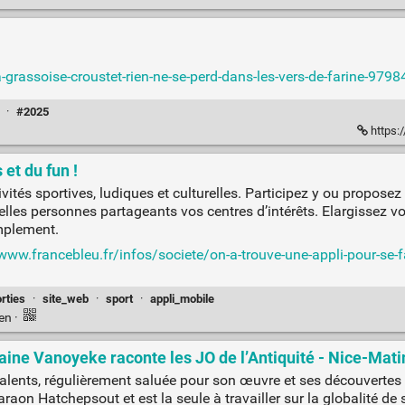
rassoise-croustet-rien-ne-se-perd-dans-les-vers-de-farine-9798
·
#2025
https:
et du fun !
vités sportives, ludiques et culturelles. Participez y ou proposez
les personnes partageants vos centres d’intérêts. Elargissez vo
implement.
www.francebleu.fr/infos/societe/on-a-trouve-une-appli-pour-se-fa
rties
·
site_web
·
sport
·
appli_mobile
ien
·
laine Vanoyeke raconte les JO de l’Antiquité - Nice-Mati
alents, régulièrement saluée pour son œuvre et ses découvertes
aon Hatchepsout et est la seule à travailler sur la globalité de s